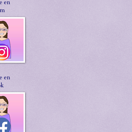
e en
am
e en
ok