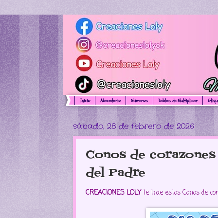
Inicio
Abecedario
Números
Tablas de Multiplicar
Etiq
sábado, 28 de febrero de 2026
Conos de corazones 
del Padre
CREACIONES LOLY
te trae estos Conos de cor