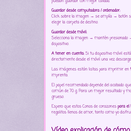
puedan guardar con mejor calidad.
Guardar desde computadora / ordenador:
Click sobre la imagen → se amplía → botón
elegir la carpeta de destino.
Guardar desde móvil:
Selecciona la imagen → mantén presionado → 
dispositivo.
A tener en cuenta:
Si tu dispositivo móvil es
directamente desde el móvil una vez descarg
Las imágenes están listas para imprimir en
imprenta.
El papel recomendado depende del acabado que d
común de 70 g. Para un mejor resultado y ma
grueso.
Espero que estos
Conos de corazones
para el 
regalitos llenos de amor, tanto como yo disfr
Vídeo explicación de cóm