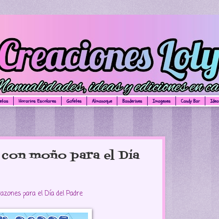
uetas
Horarios Escolares
Gafetes
Almanaque
Banderines
Imagenes
Candy Bar
Idea
con moño para el Día
azones para el Día del Padre