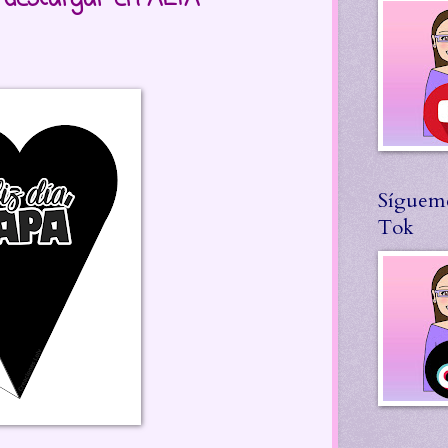
Síguem
Tok