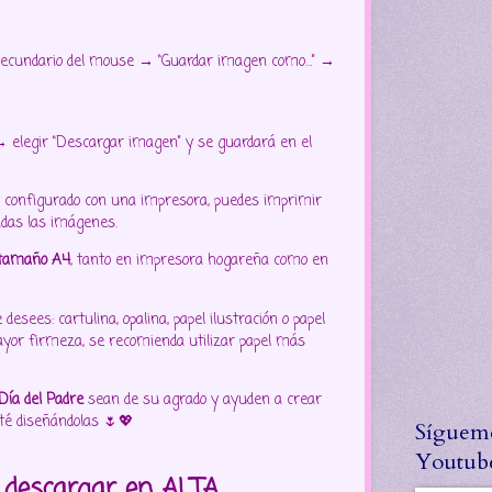
 secundario del mouse → “Guardar imagen como…” →
elegir “Descargar imagen” y se guardará en el
tá configurado con una impresora, puedes imprimir
adas las imágenes.
tamaño A4
, tanto en impresora hogareña como en
esees: cartulina, opalina, papel ilustración o papel
yor firmeza, se recomienda utilizar papel más
Día del Padre
sean de su agrado y ayuden a crear
uté diseñándolas 🌷💖
Síguem
Youtub
o descargar en ALTA