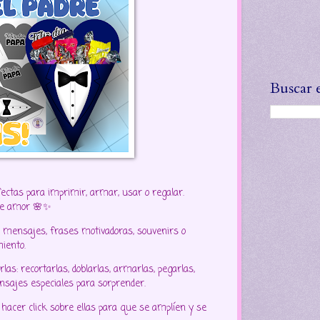
Buscar 
fectas para imprimir, armar, usar o regalar.
 de amor 🌸✨
s, mensajes, frases motivadoras, souvenirs o
miento.
rlas: recortarlas, doblarlas, armarlas, pegarlas,
nsajes especiales para sorprender.
 hacer click sobre ellas para que se amplíen y se