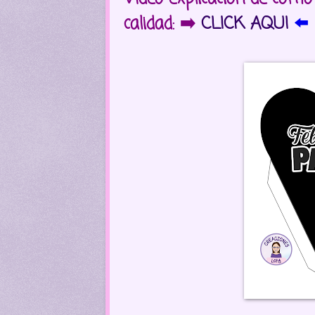
calidad: ➡️
CLICK AQUI
⬅️