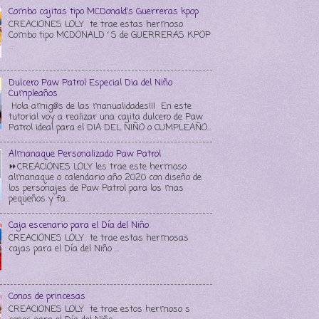
Combo cajitas tipo MCDonald's Guerreras kpop
CREACIONES LOLY te trae estas hermoso
Combo tipo MCDONALD´S de GUERRERAS KPOP
...
Dulcero Paw Patrol Especial Dia del Niño
Cumpleaños
Hola amig@s de las manualidades!!! En este
tutorial voy a realizar una cajita dulcero de Paw
Patrol ideal para el DIA DEL NIÑO o CUMPLEAÑO...
Almanaque Personalizado Paw Patrol
⏩CREACIONES LOLY les trae este hermoso
almanaque o calendario año 2020 con diseño de
los personajes de Paw Patrol para los mas
pequeños y fa...
Caja escenario para el Día del Niño
CREACIONES LOLY te trae estas hermosas
cajas para el Día del Niño ...
Conos de princesas
CREACIONES LOLY te trae estos hermoso s