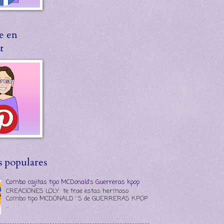
e en
t
s populares
Combo cajitas tipo MCDonald's Guerreras kpop
CREACIONES LOLY te trae estas hermoso
Combo tipo MCDONALD´S de GUERRERAS KPOP
...