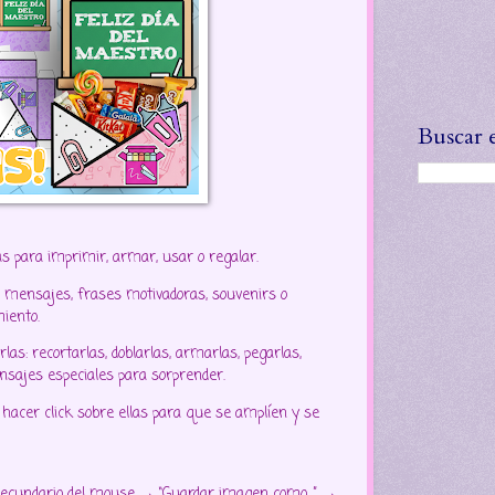
Buscar 
as para imprimir, armar, usar o regalar.
s, mensajes, frases motivadoras, souvenirs o
miento.
rlas: recortarlas, doblarlas, armarlas, pegarlas,
nsajes especiales para sorprender.
 hacer click sobre ellas para que se amplíen y se
 secundario del mouse → “Guardar imagen como…” →