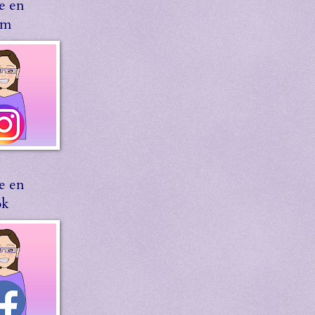
e en
am
e en
ok