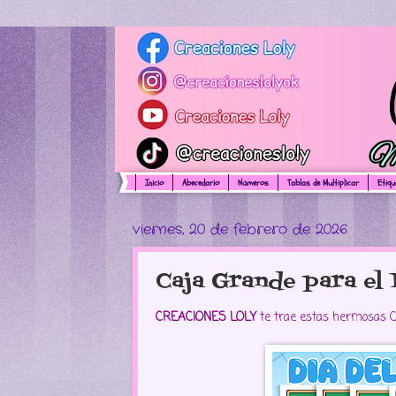
Inicio
Abecedario
Números
Tablas de Multiplicar
Etiq
viernes, 20 de febrero de 2026
Caja Grande para el 
CREACIONES LOLY
te trae estas hermosas Ca