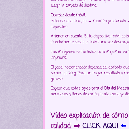
elegir la carpeta de destino.
Guardar desde móvil:
Selecciona la imagen → mantén presionado → 
dispositivo.
A tener en cuenta:
Si tu dispositivo móvil es
directamente desde el móvil una vez descarg
Las imágenes están listas para imprimir en
imprenta.
El papel recomendado depende del acabado que d
común de 70 g. Para un mejor resultado y ma
grueso.
Espero que estas
cajas para el Día del Maest
hermosos y llenos de cariño, tanto como yo d
Vídeo explicación de cóm
calidad: ➡️
CLICK AQUI
⬅️