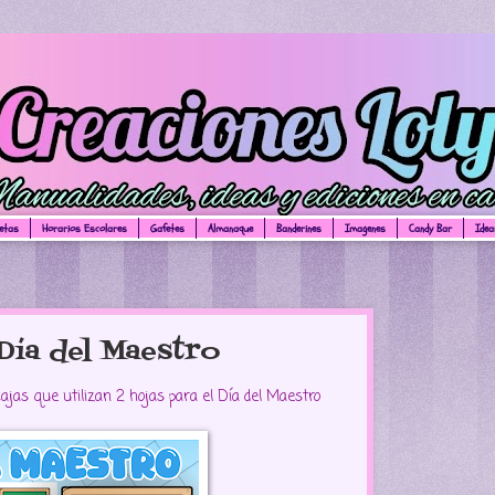
uetas
Horarios Escolares
Gafetes
Almanaque
Banderines
Imagenes
Candy Bar
Idea
Día del Maestro
jas que utilizan 2 hojas para el Día del Maestro