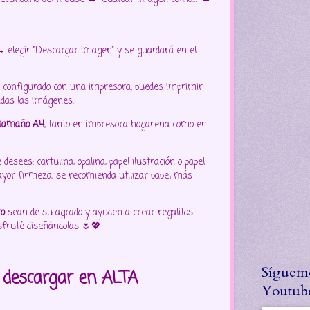
elegir “Descargar imagen” y se guardará en el
tá configurado con una impresora, puedes imprimir
adas las imágenes.
tamaño A4
, tanto en impresora hogareña como en
esees: cartulina, opalina, papel ilustración o papel
yor firmeza, se recomienda utilizar papel más
ro
sean de su agrado y ayuden a crear regalitos
isfruté diseñándolas 🌷💖
Síguem
o descargar en ALTA
Youtub