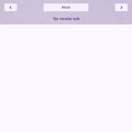
‹
›
Inicio
Ver versión web