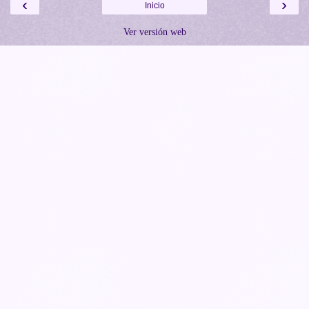
‹
›
Inicio
Ver versión web