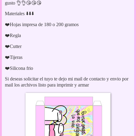
gusto 👌👌😘😘😘
Materiales ⬇️⬇️⬇️
❤️Hojas impresa de 180 o 200 gramos
❤️Regla
❤️Cutter
❤️Tijeras
❤️Silicona frio
Si deseas solicitar el tuyo te dejo mi mail de contacto y envio por
mail los archivos listo para imprimir y armar